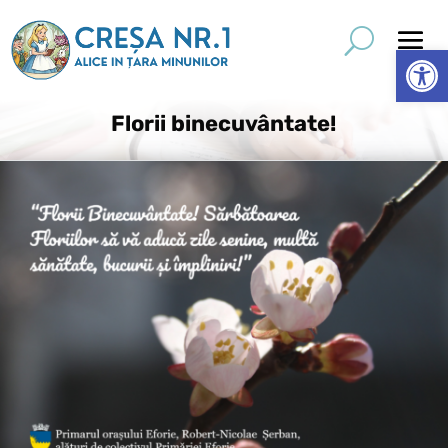
Deschide 
Florii binecuvântate!